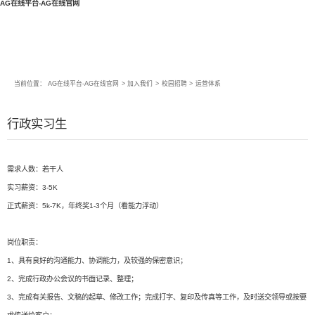
AG在线平台-AG在线官网
当前位置：
AG在线平台-AG在线官网
>
加入我们
>
校园招聘
>
运营体系
行政实习生
需求人数：若干人
实习薪资：3-5K
正式薪资：5k-7K，年终奖1-3个月（看能力浮动）
岗位职责：
1、具有良好的沟通能力、协调能力，及较强的保密意识；
2、完成行政办公会议的书面记录、整理；
3、完成有关报告、文稿的起草、修改工作；完成打字、复印及传真等工作，及时送交领导或按要