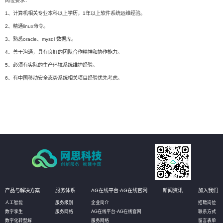
岗位要求：
1、计算机相关专业本科以上学历，1年以上软件系统运维经验。
2、精通linux命令。
3、熟悉oracle、mysql 数据库。
4、善于沟通，具有良好的团队合作精神和协作能力。
5、必须有实际的生产环境系统维护经验。
6、有中国移动安全态势系统相关项目经验优先考虑。
产品与解决方案
服务体系
AG在线平台-AG在线官网
新闻资讯
加入我们
人工智能
服务级别
企业简介
招聘岗位
数字孪生
服务网络
AG在线平台-AG在线官网
联系方式
数字化转型解
服务网络
留言表单