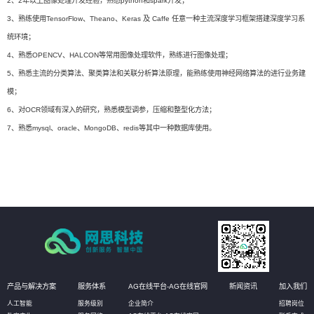
2、2年以上图像处理开发经验，熟悉python和spark开发；
3、熟练使用TensorFlow、Theano、Keras 及 Caffe 任意一种主流深度学习框架搭建深度学习系
统环境；
4、熟悉OPENCV、HALCON等常用图像处理软件，熟练进行图像处理；
5、熟悉主流的分类算法、聚类算法和关联分析算法原理，能熟练使用神经网络算法的进行业务建
模；
6、对OCR领域有深入的研究，熟悉模型调参，压缩和整型化方法；
7、熟悉mysql、oracle、MongoDB、redis等其中一种数据库使用。
产品与解决方案
服务体系
AG在线平台-AG在线官网
新闻资讯
加入我们
人工智能
服务级别
企业简介
招聘岗位