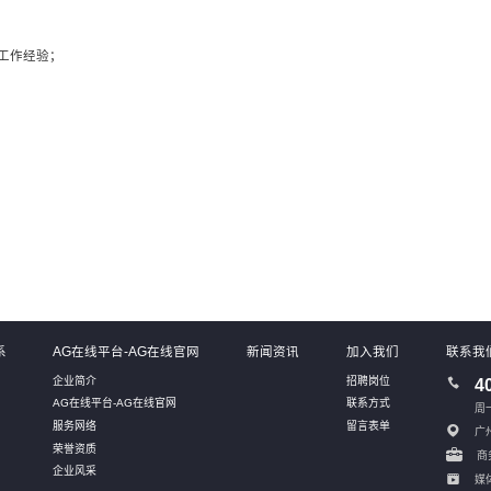
工作经验；
系
AG在线平台-AG在线官网
新闻资讯
加入我们
联系我
企业简介
招聘岗位
4
AG在线平台-AG在线官网
联系方式
周一
服务网络
留言表单
广
荣誉资质
商务
企业风采
媒体