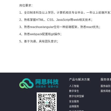
岗位要求：
1、全日制本科及以上学历，计算机相关专业毕业，一年以上前端开发
2、熟练掌握HTML、CSS、JavaScript等web相关技术；
3、熟悉react/vue/angular任何一种前端框架，熟悉react优先；
4、熟悉webpack配置和git操作；
5、善于沟通，具有团队意识；
产品与解决方案
服务体
人工智能
服务级别
数字孪生
服务网络
数字化转型解
安全服务
运维服务