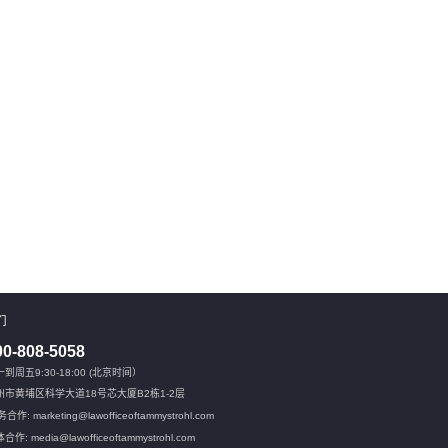
们
00-808-5058
到周五9:30-18:00 (北京时间）
州市黄埔区科学大道18号芯大厦B2栋1-2层
合作: marketing@lawofficeoftammystrohl.com
合作: media@lawofficeoftammystrohl.com