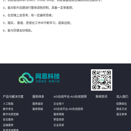
2、熟练使用After Effect、Photo Shop、熟练掌握视频剪辑和特效包装软件；
3、能对影片后期进行整体调色控制，具备一定审美感；
4、在剪辑上会思考，有一定编导思维；
5、踏实， 勤奋，愿意在工作中不断学习，提高自我；
6、能与同事友好相处。
产品与解决方案
服务体系
AG在线平台-AG在线官网
新闻资讯
加入我们
人工智能
服务级别
企业简介
招聘岗位
数字孪生
服务网络
AG在线平台-AG在线官网
联系方式
数字化转型解
服务网络
留言表单
安全服务
荣誉资质
运维服务
企业风采
技术咨询服务