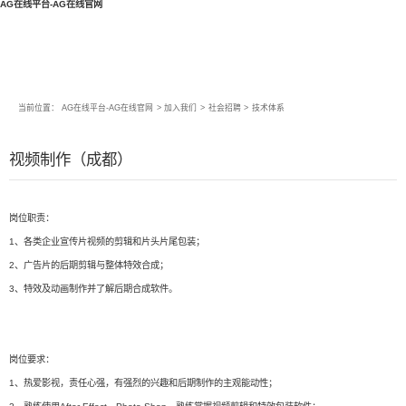
AG在线平台-AG在线官网
当前位置：
AG在线平台-AG在线官网
>
加入我们
>
社会招聘
>
技术体系
视频制作（成都）
岗位职责：
1、各类企业宣传片视频的剪辑和片头片尾包装；
2、广告片的后期剪辑与整体特效合成；
3、特效及动画制作并了解后期合成软件。
岗位要求：
1、热爱影视，责任心强，有强烈的兴趣和后期制作的主观能动性；