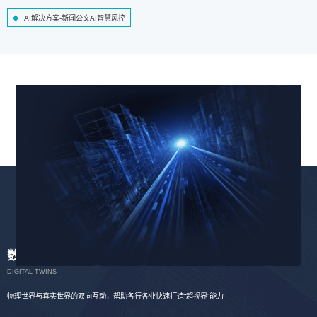
AI解决方案-新闻公文AI智慧风控
数字孪生
DIGITAL TWINS
物理世界与真实世界的双向互动，帮助各行各业快速打造“超视界”能力