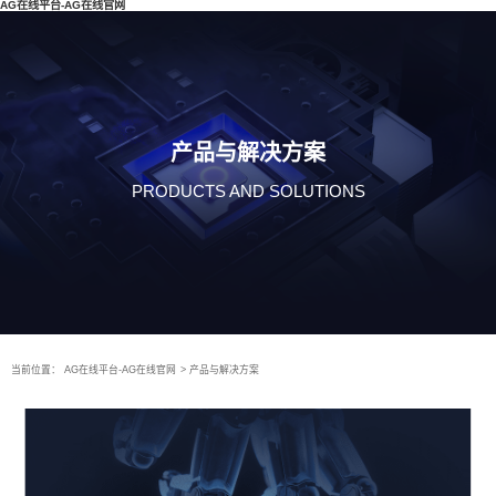
AG在线平台-AG在线官网
产品与解决方案
PRODUCTS AND SOLUTIONS
当前位置：
AG在线平台-AG在线官网
>
产品与解决方案