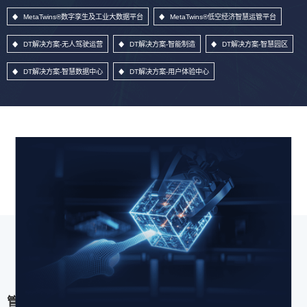
MetaTwins®数字孪生及工业大数据平台
MetaTwins®低空经济智慧运管平台
DT解决方案-无人驾驶运营
DT解决方案-智能制造
DT解决方案-智慧园区
DT解决方案-智慧数据中心
DT解决方案-用户体验中心
管理信息系统